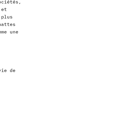
ociétés,
 et
 plus
nattes
mme une
vie de