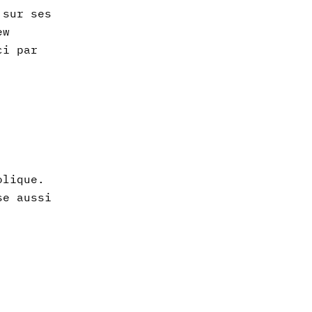
 sur ses
ew
ci par
olique.
se aussi