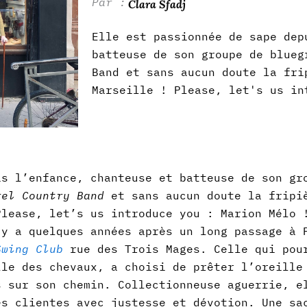
Clara Sfadj
Elle est passionnée de sape dep
batteuse de son groupe de blue
Band et sans aucun doute la fri
Marseille ! Please, let's us in
is l’enfance, chanteuse et batteuse de son gr
rel Country Band
et sans aucun doute la fripi
Please, let’s us introduce you : Marion Mélo 
 y a quelques années après un long passage à 
Swing Club
rue des Trois Mages. Celle qui pou
lle des chevaux, a choisi de prêter l’oreille
s sur son chemin. Collectionneuse aguerrie, e
es clientes avec justesse et dévotion. Une sa