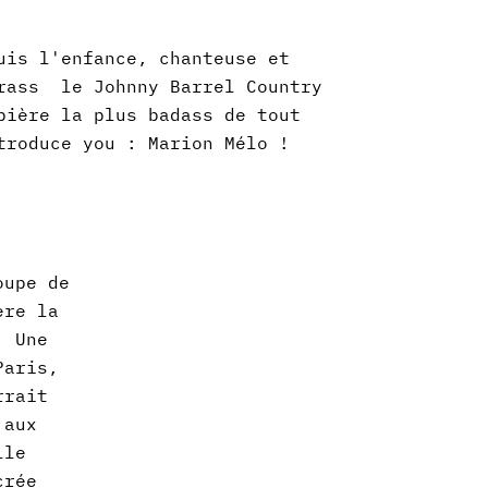
uis l'enfance, chanteuse et
grass le Johnny Barrel Country
pière la plus badass de tout
troduce you : Marion Mélo !
oupe de
ère la
! Une
Paris,
rrait
 aux
lle
crée