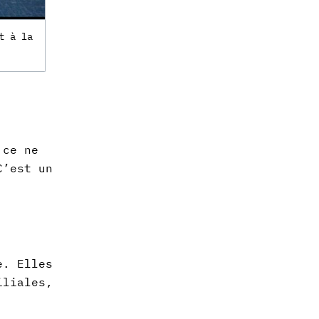
t à la
 ce ne
C’est un
me.
Elles
iliales,