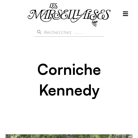
Aller
au
contenu
Rechercher
Rechercher
Corniche
Kennedy