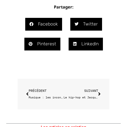
Partager:
Facebook
Twitter
Pinterest
LinkedIn
Précédent
Suivant
PRÉCÉDENT
SUIVANT
Musique : les incontournables d’avril
Le hip-hop et Jacquemus s’exposent au MAC Marseille