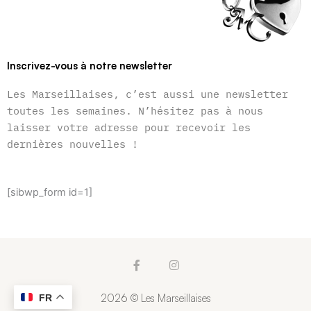
Inscrivez-vous à notre newsletter
Les Marseillaises, c’est aussi une newsletter
toutes les semaines. N’hésitez pas à nous
laisser votre adresse pour recevoir les
dernières nouvelles !
[sibwp_form id=1]
F
I
a
n
c
s
e
t
2026 © Les Marseillaises
FR
b
a