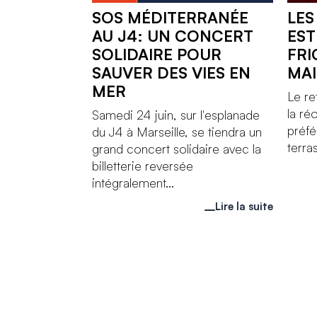
SOS MÉDITERRANÉE
LES
AU J4: UN CONCERT
EST
SOLIDAIRE POUR
FRI
SAUVER DES VIES EN
MAI
MER
Le re
la ré
Samedi 24 juin, sur l'esplanade
préfér
du J4 à Marseille, se tiendra un
terras
grand concert solidaire avec la
billetterie reversée
intégralement...
Lire la suite