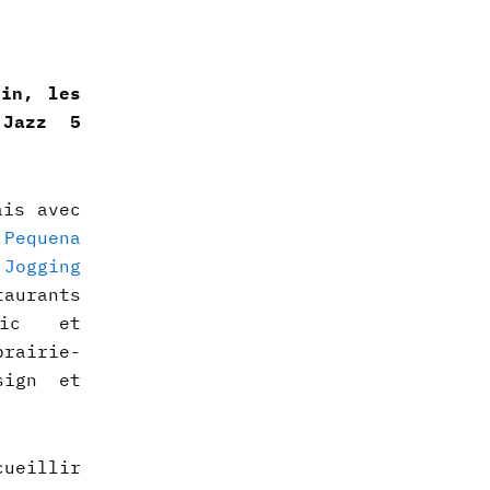
uin, les
 Jazz 5
ais avec
Pequena
t
Jogging
taurants
hic et
brairie-
sign et
cueillir