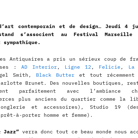
d’art contemporain et de design… Jeudi 4 j
ostand s’associent au Festival Marseille
t sympathique.
es Antiquaires a pris un sérieux coup de fr
esses :
AD Interior
,
Ligne 12
,
Felicie
,
La 
gel Smith,
Black Butter
et tout récemmen
harlotte Brunet. Des nouvelles boutiques, res
ent parfaitement avec l’ambiance c
erces plus anciens du quartier comme la li
(onglerie et accessoires), Studio 19 (de
(prêt-à-porter homme et femme).
& Jazz”
verra donc tout ce beau monde nous ac