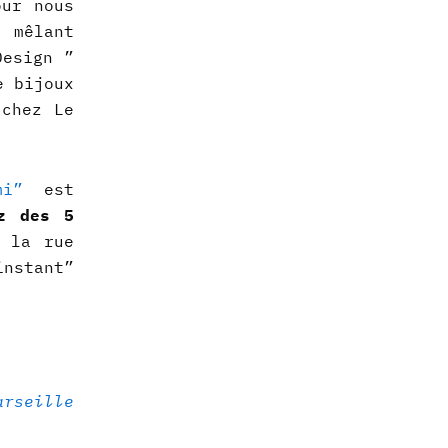
our nous
 mêlant
Design ”
e bijoux
 chez Le
i”
est
z des 5
, la rue
instant”
seille