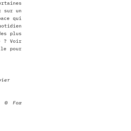
rtaines
x sur un
pace qui
uotidien
des plus
e ? Voir
lle pour
vier
” © Fox