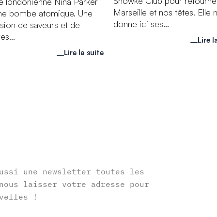
Showké Club pour retourne
e londonienne Nina Parker
Marseille et nos têtes. Elle 
une bombe atomique. Une
donne ici ses...
sion de saveurs et de
es...
Lire l
Lire la suite
r
ussi une newsletter toutes les
nous laisser votre adresse pour
velles !