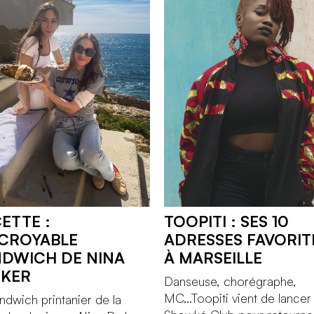
ETTE :
TOOPITI : SES 10
NCROYABLE
ADRESSES FAVORIT
DWICH DE NINA
À MARSEILLE
RKER
Danseuse, chorégraphe,
MC...Toopiti vient de lancer 
ndwich printanier de la