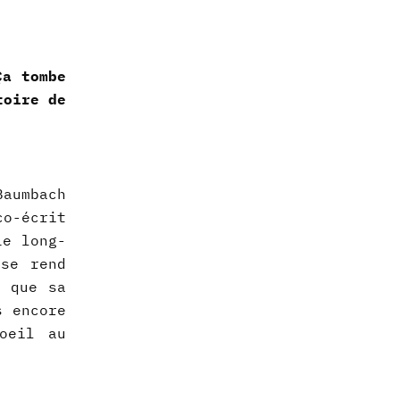
Ça tombe
toire de
Baumbach
co-écrit
Le long-
 se rend
e que sa
s encore
oeil au