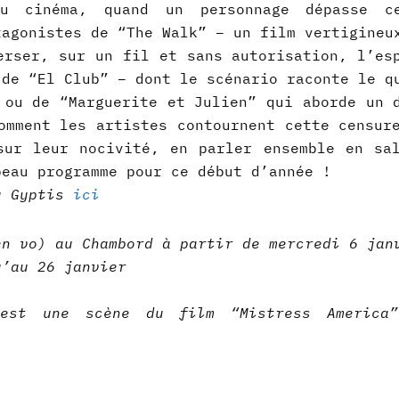
au cinéma, quand un personnage dépasse ce
tagonistes de “The Walk” – un film vertigineu
erser, sur un fil et sans autorisation, l’es
 de “El Club” – dont le scénario raconte le q
 ou de “Marguerite et Julien” qui aborde un 
omment les artistes contournent cette censur
sur leur nocivité, en parler ensemble en sa
beau programme pour ce début d’année !
u Gyptis
ici
en vo) au Chambord à partir de mercredi 6 jan
u’au 26 janvier
 est une scène du film “Mistress America