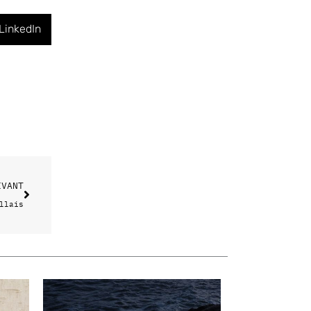
LinkedIn
Suivant
IVANT
llais