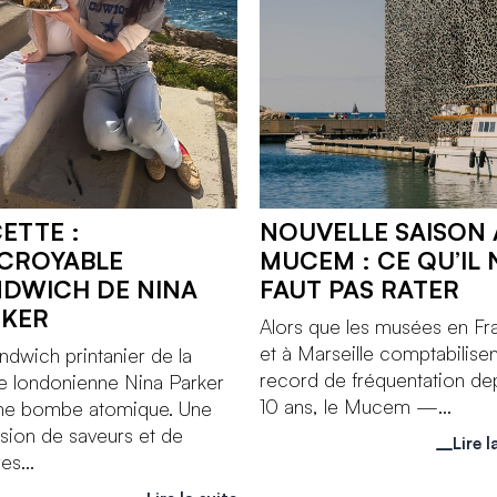
ETTE :
NOUVELLE SAISON 
NCROYABLE
MUCEM : CE QU’IL 
DWICH DE NINA
FAUT PAS RATER
RKER
Alors que les musées en Fr
et à Marseille comptabilisen
ndwich printanier de la
record de fréquentation de
e londonienne Nina Parker
10 ans, le Mucem —...
une bombe atomique. Une
sion de saveurs et de
Lire l
es...