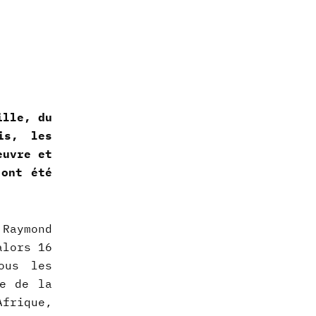
ille, du
is, les
euvre et
 ont été
Raymond
alors 16
ous les
te de la
Afrique,