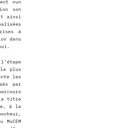
ment «un
ion son
nt ainsi
alisées
ises à
ion dans
hui.
l’étape
 le plus
ente les
sés par
parcours
le titre
e, à la
 bonheur,
au MuCEM