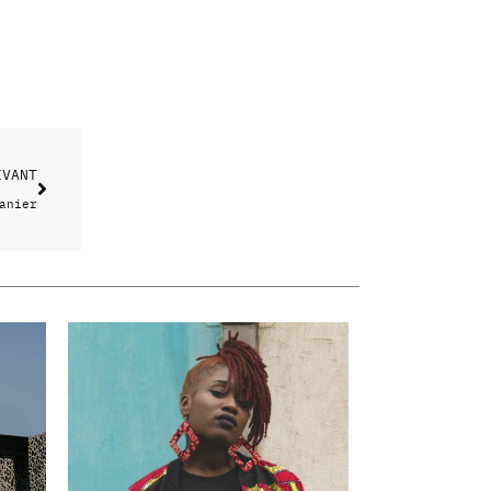
Suivant
IVANT
anier