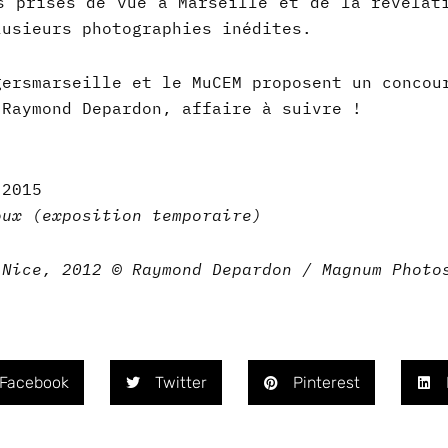
 prises de vue à Marseille et de la révélat
lusieurs photographies inédites.
gersmarseille et le MuCEM proposent un concou
 Raymond Depardon, affaire à suivre !
 2015
oux (exposition temporaire)
 Nice, 2012 © Raymond Depardon / Magnum Photo
Facebook
Twitter
Pinterest