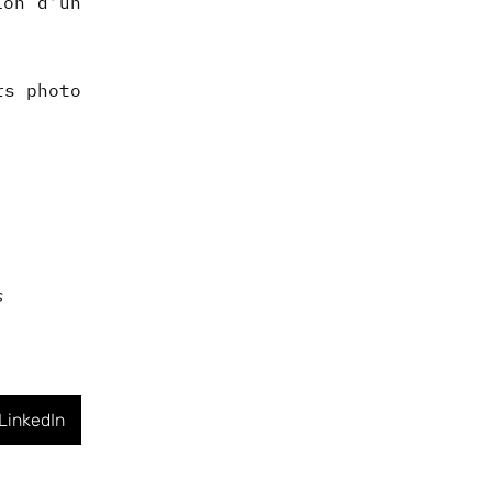
ion d’un
rs photo
s
LinkedIn