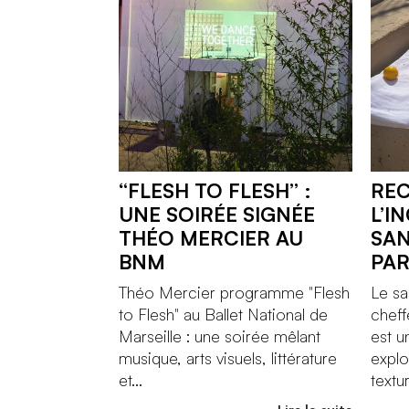
“FLESH TO FLESH” :
REC
UNE SOIRÉE SIGNÉE
L’I
THÉO MERCIER AU
SAN
BNM
PA
Théo Mercier programme "Flesh
Le sa
to Flesh" au Ballet National de
cheff
Marseille : une soirée mêlant
est 
musique, arts visuels, littérature
explo
et...
textur