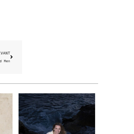
Suivant
IVANT
d Men