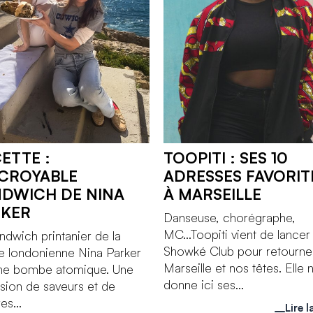
ETTE :
TOOPITI : SES 10
NCROYABLE
ADRESSES FAVORIT
DWICH DE NINA
À MARSEILLE
RKER
Danseuse, chorégraphe,
MC...Toopiti vient de lancer 
ndwich printanier de la
Showké Club pour retourne
e londonienne Nina Parker
Marseille et nos têtes. Elle 
une bombe atomique. Une
donne ici ses...
sion de saveurs et de
es...
Lire l