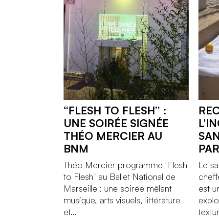
“FLESH TO FLESH” :
REC
UNE SOIRÉE SIGNÉE
L’I
THÉO MERCIER AU
SAN
BNM
PA
Théo Mercier programme "Flesh
Le sa
to Flesh" au Ballet National de
cheff
Marseille : une soirée mêlant
est 
musique, arts visuels, littérature
explo
et...
textur