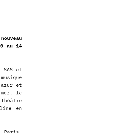
 nouveau
10 au 14
a SAS et
 musique
 azur et
 mer, le
 Théâtre
line en
̀ Paris,