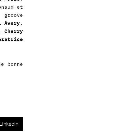
onaux et
 groove
l Avery,
h Cherry
ératrice
ne bonne
LinkedIn