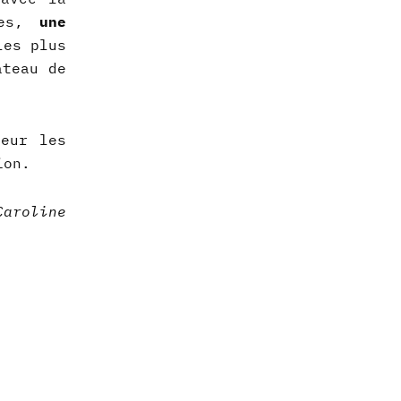
nes,
une
les plus
ateau de
leur les
ion.
Caroline