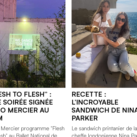
ESH TO FLESH” :
RECETTE :
 SOIRÉE SIGNÉE
L’INCROYABLE
O MERCIER AU
SANDWICH DE NIN
M
PARKER
 Mercier programme "Flesh
Le sandwich printanier de l
esh" au Ballet National de
cheffe londonienne Nina Pa