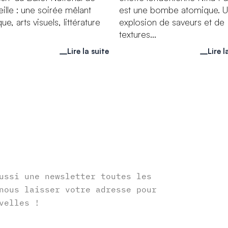
ille : une soirée mêlant
est une bombe atomique. 
ue, arts visuels, littérature
explosion de saveurs et de
textures...
Lire la suite
Lire l
r
ussi une newsletter toutes les
nous laisser votre adresse pour
velles !