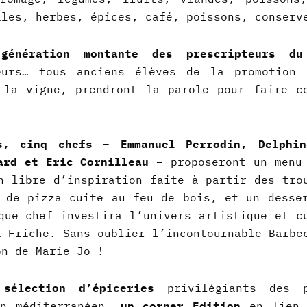
iles, herbes, épices, café, poissons, conserv
génération montante des prescripteurs du
teurs… tous anciens élèves de la promotion 
 la vigne, prendront la parole pour faire c
s, cinq chefs – Emmanuel Perrodin, Delphin
hard et Eric Cornilleau
– proposeront un menu
n libre d’inspiration faite à partir des tro
 de pizza cuite au feu de bois, et un desse
que chef investira l’univers artistique et c
a Friche. Sans oublier l’incontournable Barbe
on de Marie Jo !
sélection d’épiceries
privilégiants des p
in méditerranéen,
un corner Edition
en lien 