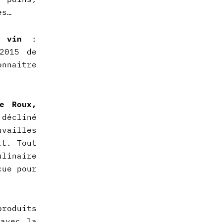
es…
 vin
:
2015 de
onnaitre
e Roux,
 décliné
uvailles
rt. Tout
ulinaire
cue pour
roduits
avec la