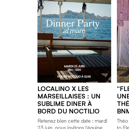
LOCALINO X LES
“FL
MARSEILLAISES : UN
UNE
SUBLIME DINER À
THÉ
BORD DU NOCTILIO
BN
Retenez bien cette date : mardi
Théo
23 juin, nous invitons l'équipe
to Fl