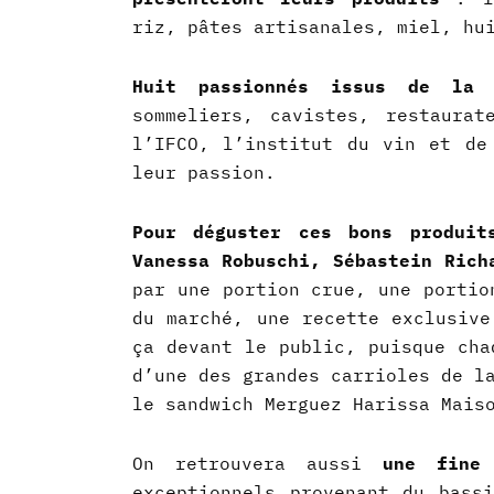
riz, pâtes artisanales, miel, hu
Huit passionnés issus de la 
sommeliers, cavistes, restaura
l’IFCO, l’institut du vin et de
leur passion.
Pour déguster ces bons produit
Vanessa Robuschi, Sébastein Ric
par une portion crue, une portio
du marché, une recette exclusive
ça devant le public, puisque cha
d’une des grandes carrioles de l
le sandwich Merguez Harissa Mais
On retrouvera aussi
une fine 
exceptionnels provenant du bass