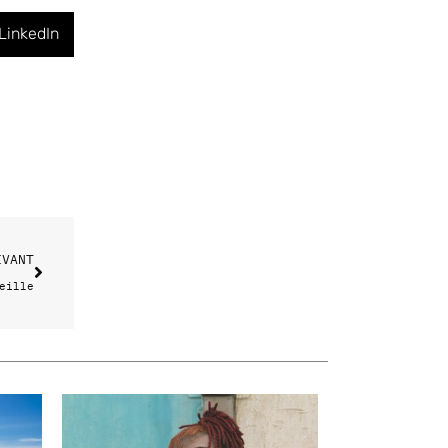
LinkedIn
Suivant
IVANT
eille