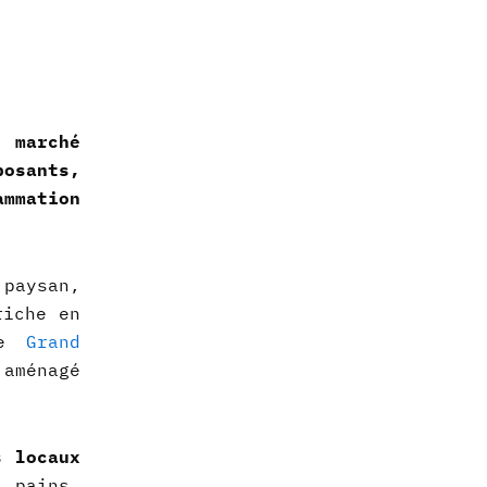
 marché
posants,
mmation
paysan,
riche en
 le
Grand
 aménagé
s locaux
, pains,