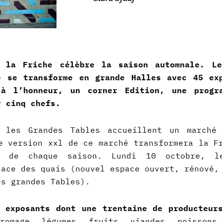
 la Friche célèbre la saison automnale. Le
e se transforme en grande Halles avec 45 ex
à l’honneur, un corner Edition, une progra
r cinq chefs.
 les Grandes Tables accueillent un marché 
e version xxl de ce marché transformera la F
ut de chaque saison. Lundi 10 octobre,
lace des quais (nouvel espace ouvert, rénové,
es grandes Tables).
5 exposants
dont une trentaine de producteur
romage, légumes, fruits, viandes, poissons