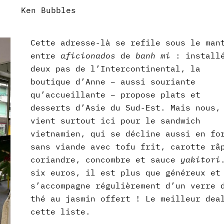
Ken Bubbles
Cette adresse-là se refile sous le man
entre
aficionados
de
banh mi
: install
deux pas de l’Intercontinental, la
boutique d’Anne – aussi souriante
qu’accueillante – propose plats et
desserts d’Asie du Sud-Est. Mais nous,
vient surtout ici pour le sandwich
vietnamien, qui se décline aussi en fo
sans viande avec tofu frit, carotte râ
coriandre, concombre et sauce
yakitori
six euros, il est plus que généreux et
s’accompagne régulièrement d’un verre 
thé au jasmin offert ! Le meilleur dea
cette liste.