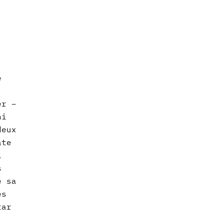
é
er –
ni
deux
ate
i
s
e sa
es
tar