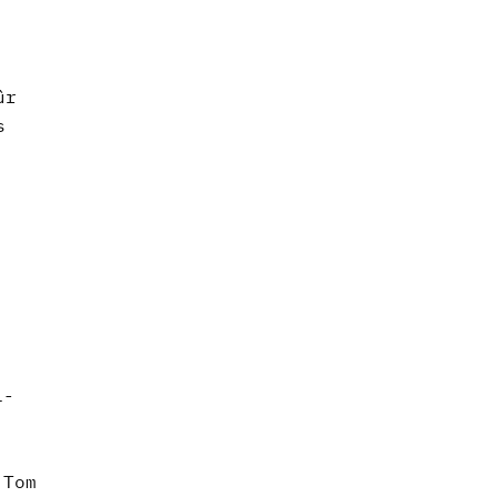
ûr
s
i-
 Tom