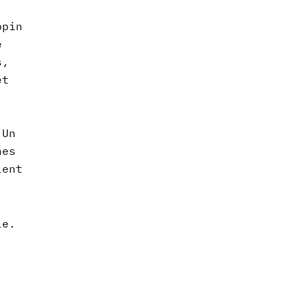
.
ppin
e
s,
et
 Un
hes
lent
le.