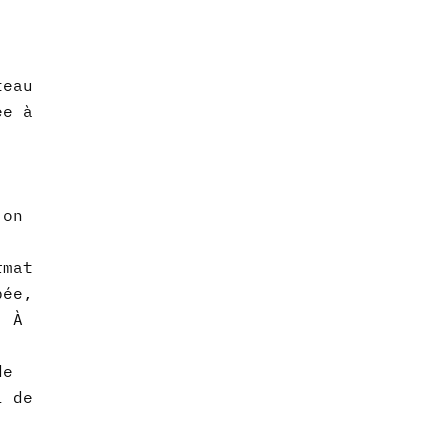
teau
ée à
 on
rmat
pée,
. À
de
l de