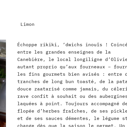
Limon
Échoppe rikiki, ‘dwichs inouïs ! Coinc
entre les grandes enseignes de la
Canebière, le local longiligne d’Olivi
autant proprio qu’aux fourneaux – four
les fins gourmets bien avisés : entre 
tranches de long bun toasté, de la pat
douce zaatarisé comme jamais, du céler
rave confit à souhait ou des aubergine
laquées à point. Toujours accompagné d
flopée d’herbes fraîches, de ses pickl
et de ses sauces démentes, le légume s
change dès que la saison le permet. Un