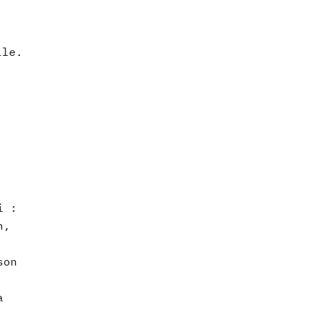
lle.
i :
n,
son
à