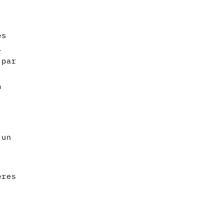
ès
i
 par
n
-
,
 un
ères