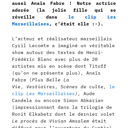
aussi Anaïs Fabre ! Notre actrice
adorée (la jolie fille qui se
réveille dans
le clip Les
Marseillaises
, c’était elle :-).
L’acteur et réalisateur marseillais
Cyril Lecomte a imaginé un véritable
show autour des textes de Henri-
Frédéric Blanc avec plus de 20
artistes mis en scène dont Titoff
(qu’on ne présente plus), Anaïs
Fabre (
Plus Belle La
Vie
,
Vestiaires
,
Scènes de culte,
le
clip
Les Marseillaises
),
Aude
Candela ou encore Simon Abkarian
(impressionnant dans la trilogie de
Ronit Elkabetz dont le dernier volet
Le procès de Vivian Amsalem
était
diffusé pour l’ouverture du Gyptis).