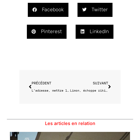
Facebook
Twitter
Pinterest
LinkedIn
Précédent
Suivant
PRÉCÉDENT
SUIVANT
L’adresse, mettre la main à la pâte en bonne compagnie
Limon, échoppe rikiki et dwichs inouïs
Les articles en relation