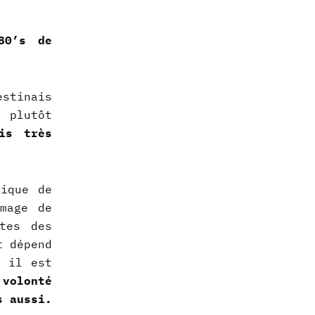
80’s de
estinais
 plutôt
is très
gique de
mage de
tes des
t dépend
t il est
 volonté
s aussi.