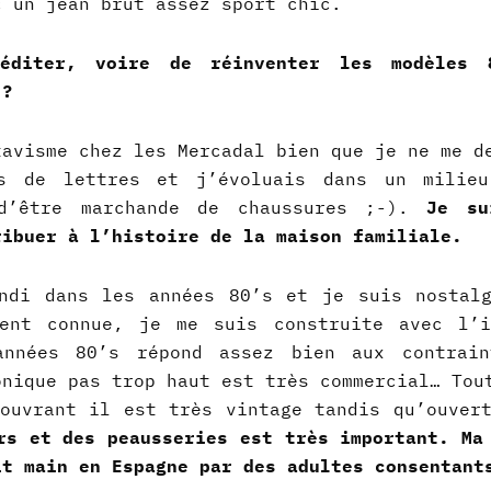
c un jean brut assez sport chic.
éditer, voire de réinventer les modèles 
 ?
tavisme chez les Mercadal bien que je ne me d
es de lettres
et j’évoluais dans un milieu
 d’être marchande de chaussures ;-).
Je su
ribuer à l’histoire de la maison familiale.
ndi dans les années 80’s et je suis nostal
ment connue, je me suis construite avec l’i
années 80’s répond assez bien aux contrain
onique pas trop haut est très commercial… Tou
ouvrant il est très vintage tandis qu’ouver
rs et des peausseries est très important. Ma
it main en Espagne par des adultes consentant