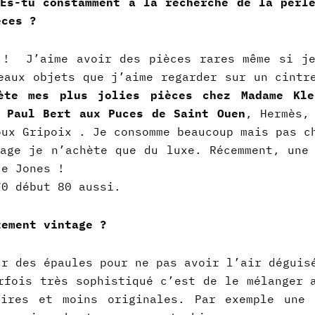
Es-tu constamment à la recherche de la perl
èces ?
re !
J’aime avoir des pièces rares même si j
eaux objets que j’aime regarder sur un cintr
ète mes plus jolies pièces chez Madame Kle
é Paul Bert aux Puces de Saint Ouen
, Hermès,
oux Gripoix . Je consomme beaucoup mais pas c
age je n’achète que du luxe. Récemment, une
ce Jones !
70 début 80 aussi.
tement vintage ?
ur des épaules pour ne pas avoir l’air déguis
rfois très sophistiqué c’est de le mélanger 
aires et moins originales. Par exemple une 