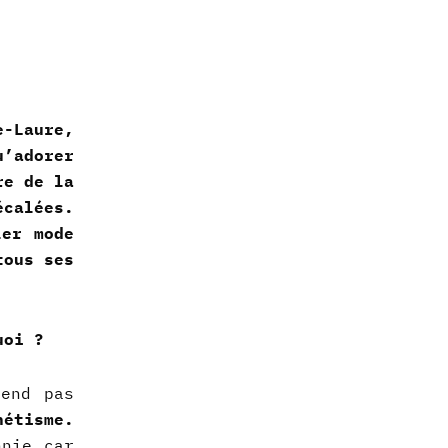
-Laure,
u’adorer
re de la
calées.
ler mode
tous ses
uoi ?
end pas
hétisme.
nnie car