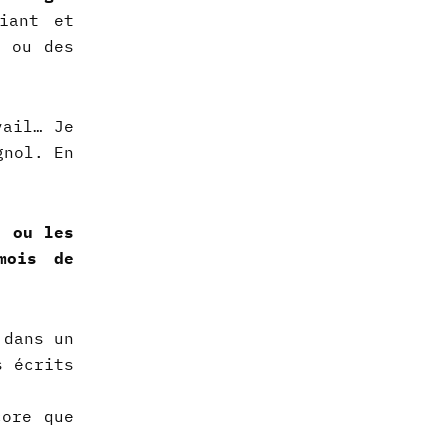
iant et
s ou des
vail… Je
gnol. En
s ou les
mois de
 dans un
s écrits
core que