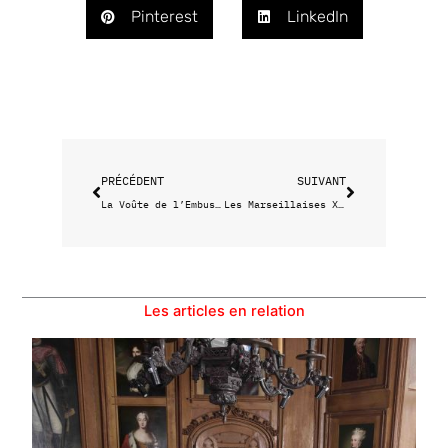
Pinterest
LinkedIn
Précédent
Suivant
PRÉCÉDENT
SUIVANT
La Voûte de l’Embuscade : le nouveau lieu éphémère du Collectif Borderline
Les Marseillaises X Les Théâtres
Les articles en relation