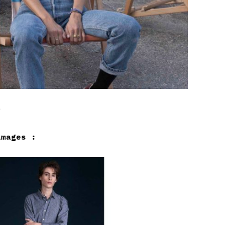
s
images :