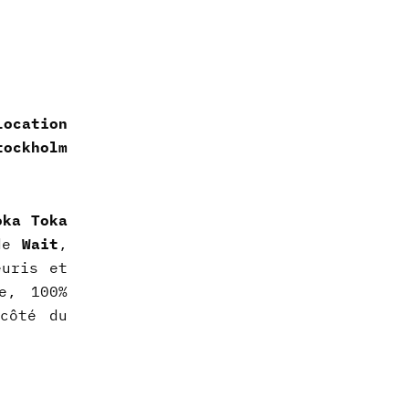
ocation
tockholm
oka Toka
 de
Wait
,
uris et
e, 100%
côté du