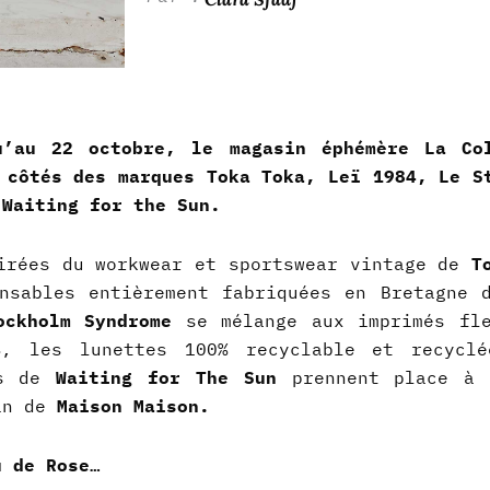
u’au 22 octobre, le magasin éphémère La Col
côtés des marques Toka Toka, Leï 1984, Le S
 Waiting for the Sun.
pirées du workwear et sportswear vintage de
T
onsables entièrement fabriquées en Bretagne
ockholm Syndrome
se mélange aux imprimés fle
4
, les lunettes 100% recyclable et recyclé
es de
Waiting for The Sun
prennent place à 
ain de
Maison Maison.
u de Rose…