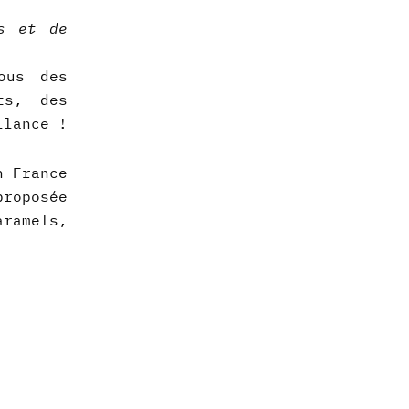
s et de
ous des
ts, des
llance !
n France
proposée
aramels,