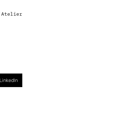
Atelier
LinkedIn
Suivant