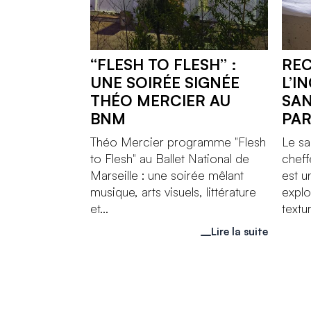
“FLESH TO FLESH” :
REC
UNE SOIRÉE SIGNÉE
L’I
THÉO MERCIER AU
SAN
BNM
PA
Théo Mercier programme "Flesh
Le sa
to Flesh" au Ballet National de
cheff
Marseille : une soirée mêlant
est 
musique, arts visuels, littérature
explo
et...
textur
Lire la suite