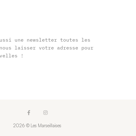
r
ussi une newsletter toutes les
nous laisser votre adresse pour
velles !
F
I
a
n
c
s
2026 © Les Marseillaises
e
t
b
a
o
g