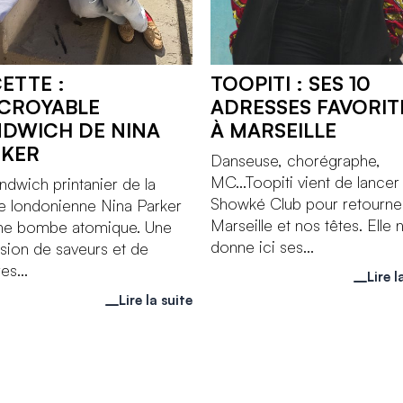
ETTE :
TOOPITI : SES 10
NCROYABLE
ADRESSES FAVORIT
DWICH DE NINA
À MARSEILLE
RKER
Danseuse, chorégraphe,
MC...Toopiti vient de lancer 
ndwich printanier de la
Showké Club pour retourne
e londonienne Nina Parker
Marseille et nos têtes. Elle 
une bombe atomique. Une
donne ici ses...
sion de saveurs et de
es...
Lire l
Lire la suite