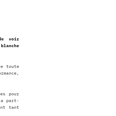
de voir
 blanche
re toute
rmance,
tes pour
la part-
ent tant