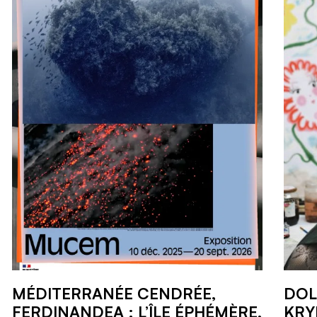
MÉDITERRANÉE CENDRÉE,
DOL
FERDINANDEA : L’ÎLE ÉPHÉMÈRE,
KRY