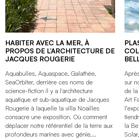
HABITER AVEC LA MER, À
PLA
PROPOS DE L’ARCHITECTURE DE
COL
JACQUES ROUGERIE
BEL
Aquabulles, Aquaspace, Galathée,
Après
SeaOrbiter, derrière ces noms de
sur n
science-fiction il y a l'architecture
de la
aquatique et sub-aquatique de Jacques
Art F
Rougerie à laquelle la villa Noailles
l’exp
consacre une exposition. Où comment
tiend
déplacer notre référentiel de la terre aux
la Be
profondeurs marines avec génie....
Solar