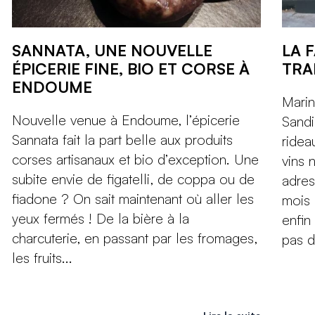
SANNATA, UNE NOUVELLE
LA F
ÉPICERIE FINE, BIO ET CORSE À
TRA
ENDOUME
Marin
Nouvelle venue à Endoume, l’épicerie
Sandi
Sannata fait la part belle aux produits
ridea
corses artisanaux et bio d’exception. Une
vins 
subite envie de figatelli, de coppa ou de
adres
fiadone ? On sait maintenant où aller les
mois 
yeux fermés ! De la bière à la
enfin
charcuterie, en passant par les fromages,
pas d
les fruits...