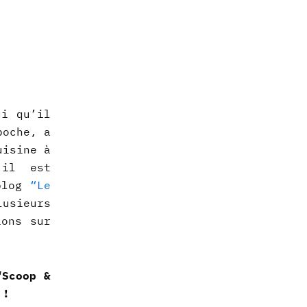
ui qu’il
poche, a
uisine à
 il est
 blog
“Le
lusieurs
ions sur
“Scoop &
r !