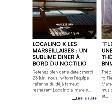
LOCALINO X LES
“FL
MARSEILLAISES : UN
UNE
SUBLIME DINER À
THÉ
BORD DU NOCTILIO
BN
Retenez bien cette date : mardi
Théo
23 juin, nous invitons l'équipe
to Fl
italienne du déjà fameux
Marse
restaurant Localino al mare à...
musiq
et...
Lire la suite