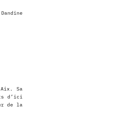
 Dandine
’Aix. Sa
ts d’ici
ur de la