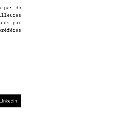
a pas de
illeures
ncés par
préférés
LinkedIn