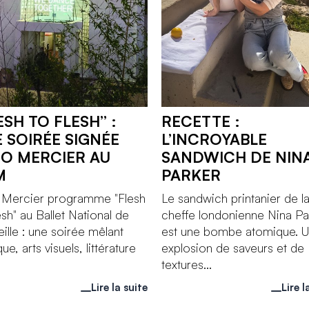
ESH TO FLESH” :
RECETTE :
 SOIRÉE SIGNÉE
L’INCROYABLE
O MERCIER AU
SANDWICH DE NIN
M
PARKER
 Mercier programme "Flesh
Le sandwich printanier de l
esh" au Ballet National de
cheffe londonienne Nina Pa
ille : une soirée mêlant
est une bombe atomique. 
ue, arts visuels, littérature
explosion de saveurs et de
textures...
Lire la suite
Lire l