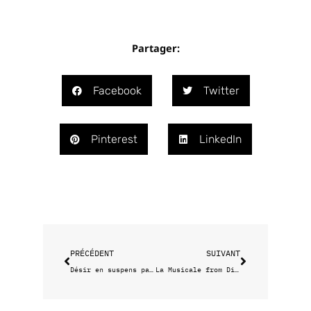
Partager:
Facebook
Twitter
Pinterest
LinkedIn
Précédent
Suivant
PRÉCÉDENT
SUIVANT
Désir en suspens par Alabama
La Musicale from Disco to Hip-hop