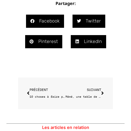
Partager:
Facebook
Twitter
Pinterest
LinkedIn
Précédent
Suivant
PRÉCÉDENT
SUIVANT
10 choses à faire pour bien commencer le mois de mars à Marseille
Mémé, une table de caractère !
Les articles en relation