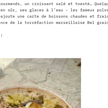
gourmands, un croissant salé et toasté… Quelq
ien sûr, ses glaces à l’eau – les fameux polo
’ajoute une carte de boissons chaudes et frai
ance de la torréfaction marseillaise Bel grai
 !