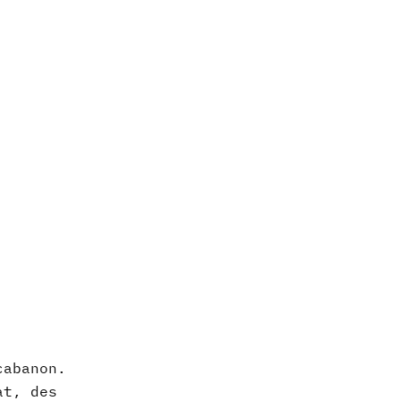
cabanon.
at, des