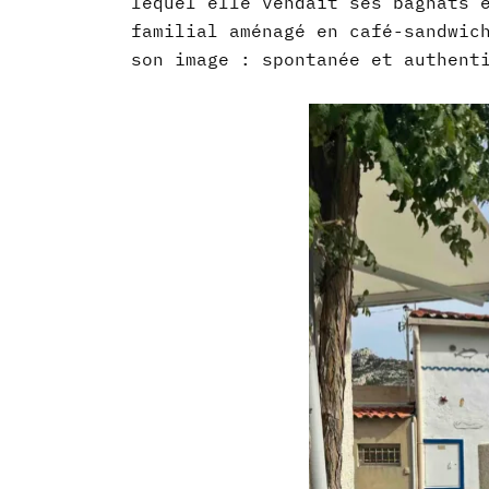
lequel elle vendait ses bagnats 
familial aménagé en café-sandwic
son image : spontanée et authent