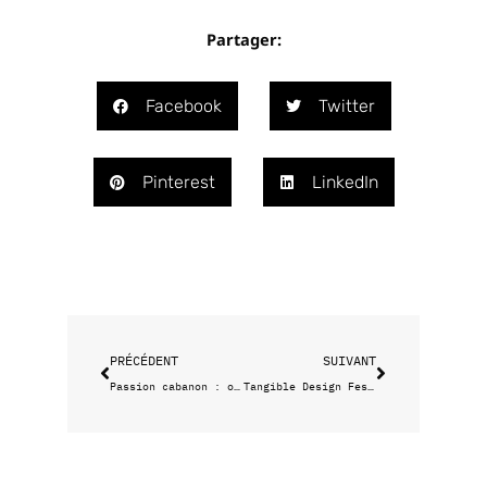
Partager:
Facebook
Twitter
Pinterest
LinkedIn
Précédent
Suivant
PRÉCÉDENT
SUIVANT
Passion cabanon : on prolonge l’été ?
Tangible Design Festival, les prémisses d’un nouveau rendez-vous