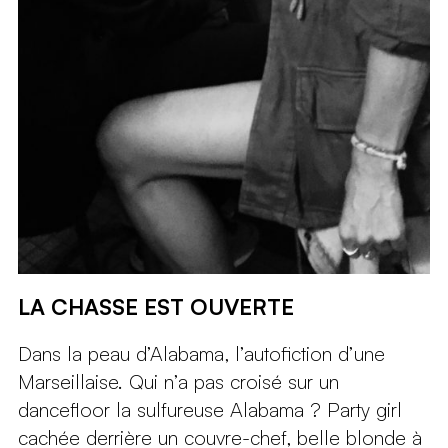
LA CHASSE EST OUVERTE
Dans la peau d’Alabama, l’autofiction d’une
Marseillaise. Qui n’a pas croisé sur un
dancefloor la sulfureuse Alabama ? Party girl
cachée derrière un couvre-chef, belle blonde à