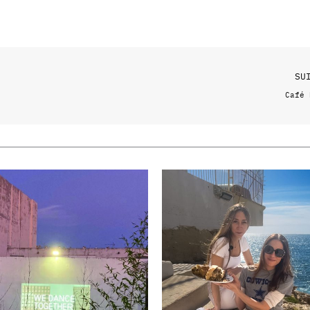
SU
Café 