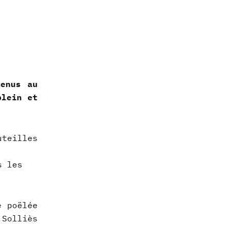
menus au
plein et
uteilles
s les
e poëlée
 Solliès