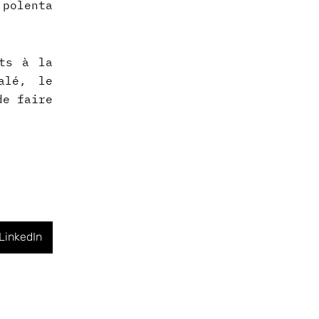
 polenta
its à la
alé, le
de faire
LinkedIn
Suivant