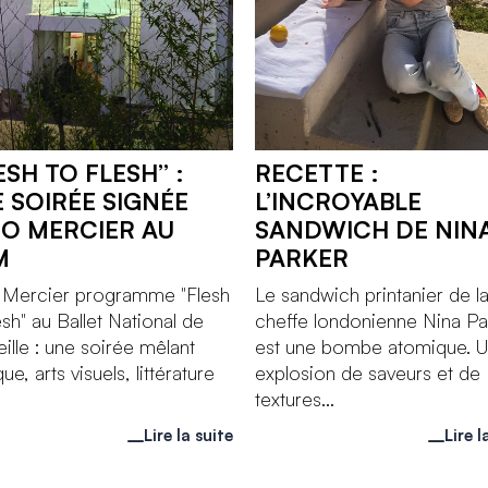
ESH TO FLESH” :
RECETTE :
 SOIRÉE SIGNÉE
L’INCROYABLE
O MERCIER AU
SANDWICH DE NIN
M
PARKER
 Mercier programme "Flesh
Le sandwich printanier de l
esh" au Ballet National de
cheffe londonienne Nina Pa
ille : une soirée mêlant
est une bombe atomique. 
ue, arts visuels, littérature
explosion de saveurs et de
textures...
Lire la suite
Lire l