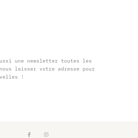
r
ussi une newsletter toutes les
nous laisser votre adresse pour
velles !
F
I