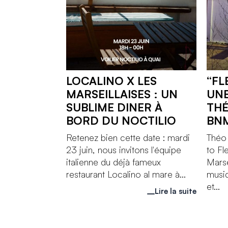
LOCALINO X LES
“FL
MARSEILLAISES : UN
UNE
SUBLIME DINER À
THÉ
BORD DU NOCTILIO
BN
Retenez bien cette date : mardi
Théo
23 juin, nous invitons l'équipe
to Fl
italienne du déjà fameux
Marse
restaurant Localino al mare à...
musiq
et...
Lire la suite