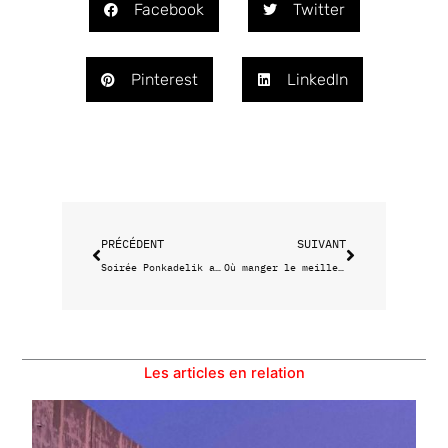
Facebook
Twitter
Pinterest
LinkedIn
Précédent
Suivant
PRÉCÉDENT
SUIVANT
Soirée Ponkadelik aux Halles de la Major
Où manger le meilleur houmous de Marseille
Les articles en relation