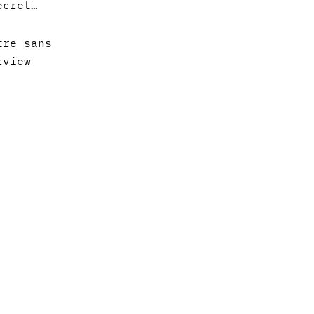
secret…
tre sans
rview