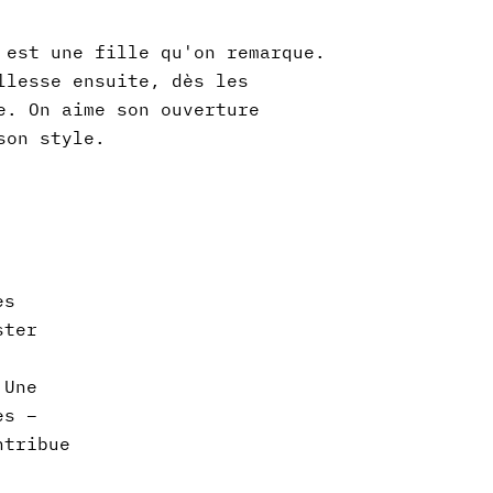
 est une fille qu'on remarque.
llesse ensuite, dès les
e. On aime son ouverture
son style.
ès
ster
 Une
es –
ntribue