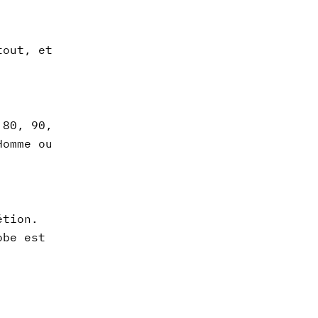
tout, et
 80, 90,
Homme ou
étion.
obe est