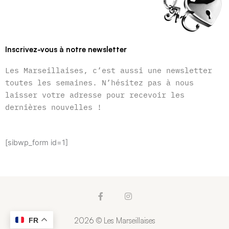
Inscrivez-vous à notre newsletter
Les Marseillaises, c’est aussi une newsletter
toutes les semaines. N’hésitez pas à nous
laisser votre adresse pour recevoir les
dernières nouvelles !
[sibwp_form id=1]
F
I
a
n
c
s
e
t
2026 © Les Marseillaises
FR
b
a