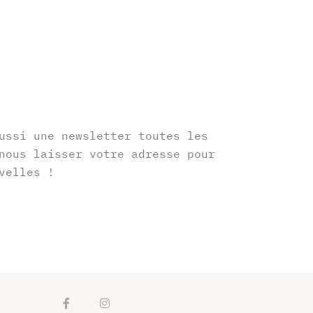
r
ussi une newsletter toutes les
nous laisser votre adresse pour
velles !
F
I
a
n