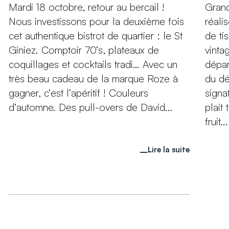
Mardi 18 octobre, retour au bercail !
Grand
Nous investissons pour la deuxième fois
réali
cet authentique bistrot de quartier : le St
de ti
Giniez. Comptoir 70’s, plateaux de
vinta
coquillages et cocktails tradi… Avec un
dépar
très beau cadeau de la marque Roze à
du dét
gagner, c’est l’apéritif ! Couleurs
signa
d’automne. Des pull-overs de David...
plait
fruit...
Lire la suite