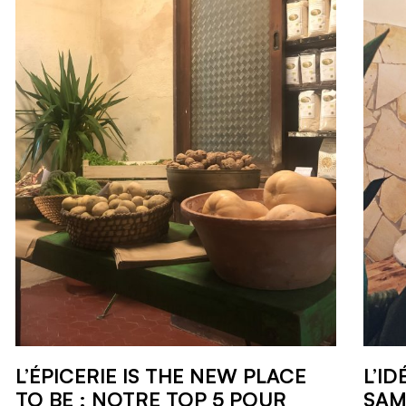
L’ÉPICERIE IS THE NEW PLACE
L’ID
TO BE : NOTRE TOP 5 POUR
SAM