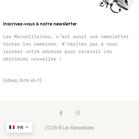
Inscrivez-vous à notre newsletter
Les Marseillaises, c’est aussi une newsletter
toutes les semaines. N’hésitez pas à nous
laisser votre adresse pour recevoir les
dernières nouvelles !
[sibwp_form id=1]
F
I
a
n
c
s
e
t
2026 © Les Marseillaises
FR
b
a
o
g