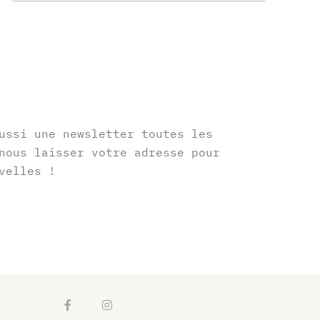
r
ussi une newsletter toutes les
nous laisser votre adresse pour
velles !
F
I
a
n