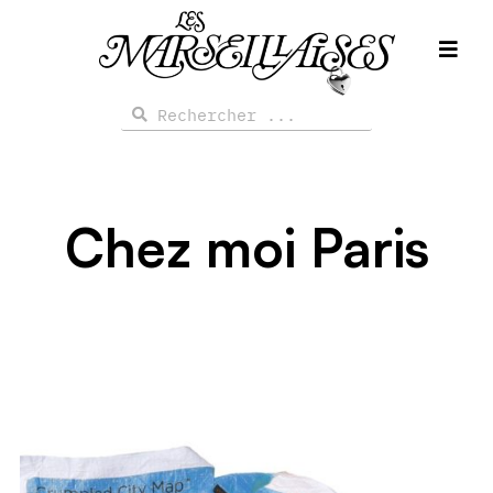
Aller
au
contenu
Rechercher
Rechercher
Chez moi Paris