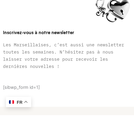
Inscrivez-vous à notre newsletter
Les Marseillaises, c’est aussi une newsletter
toutes les semaines. N’hésitez pas à nous
laisser votre adresse pour recevoir les
dernières nouvelles !
[sibwp_form id=1]
FR
F
I
a
n
c
s
e
t
2026 © Les Marseillaises