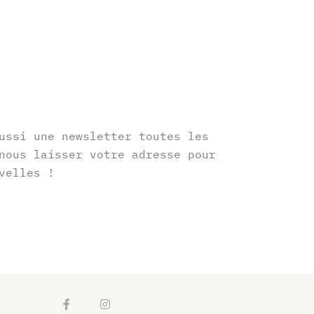
r
ussi une newsletter toutes les
nous laisser votre adresse pour
velles !
F
I
a
n