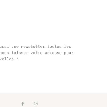
r
ussi une newsletter toutes les
nous laisser votre adresse pour
velles !
F
I
a
n