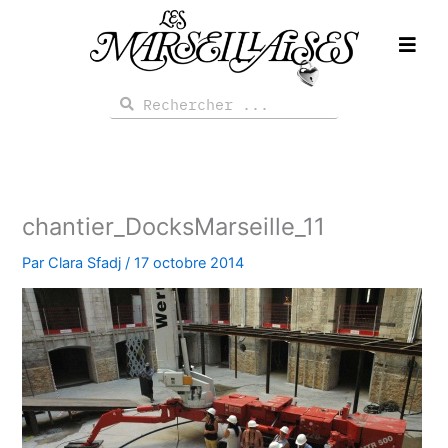
Aller
au
contenu
Rechercher
Rechercher
chantier_DocksMarseille_11
Par
Clara Sfadj
/
17 octobre 2014