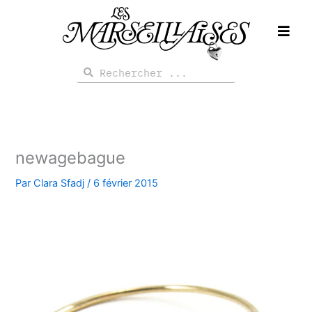
Aller
au
contenu
Rechercher
Rechercher
newagebague
Par
Clara Sfadj
/
6 février 2015