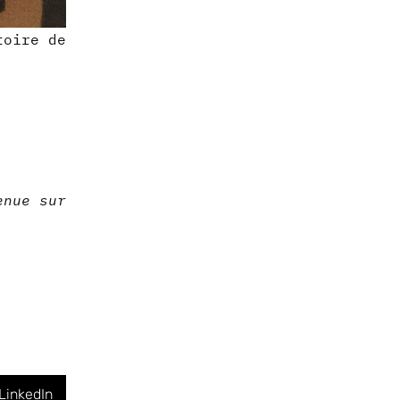
toire de
enue sur
LinkedIn