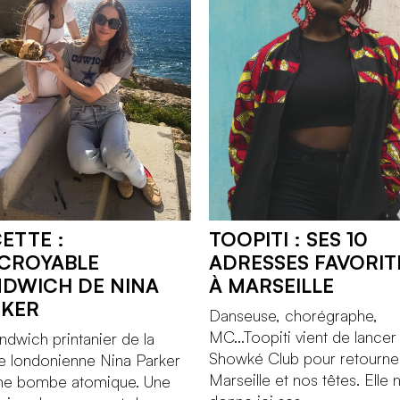
ETTE :
TOOPITI : SES 10
NCROYABLE
ADRESSES FAVORIT
DWICH DE NINA
À MARSEILLE
RKER
Danseuse, chorégraphe,
MC...Toopiti vient de lancer 
ndwich printanier de la
Showké Club pour retourne
e londonienne Nina Parker
Marseille et nos têtes. Elle 
une bombe atomique. Une