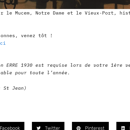
ur le Mucem, Notre Dame et le Vieux-Port, his
sonnes, venez tôt !
ci
ion
ERRE 1930
est requise lors de votre 1ère v
lable pour toute l’année.
t St Jean)
Facebook
Twitter
Pinterest