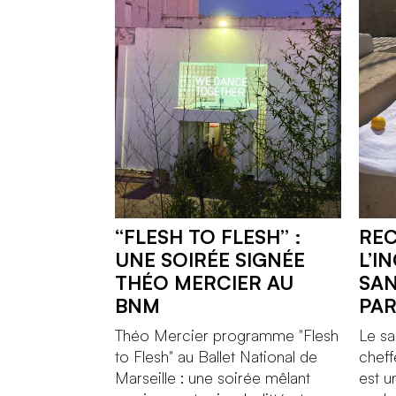
“FLESH TO FLESH” :
REC
UNE SOIRÉE SIGNÉE
L’I
THÉO MERCIER AU
SAN
BNM
PA
Théo Mercier programme "Flesh
Le sa
to Flesh" au Ballet National de
cheff
Marseille : une soirée mêlant
est 