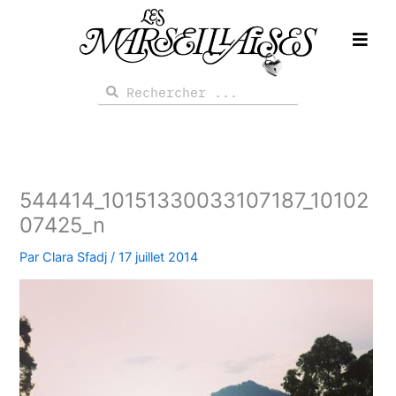
Aller
au
contenu
Rechercher
Rechercher
544414_10151330033107187_10102
07425_n
Par
Clara Sfadj
/
17 juillet 2014