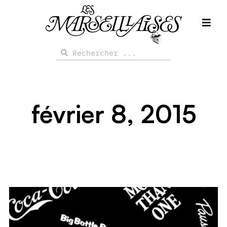
Aller
au
contenu
Rechercher
Rechercher
février 8, 2015