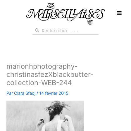
Aller
au
contenu
Rechercher
Rechercher
marionhphotography-
christinasfezXblackbutter-
collection-WEB-244
Par
Clara Sfadj
/
14 février 2015