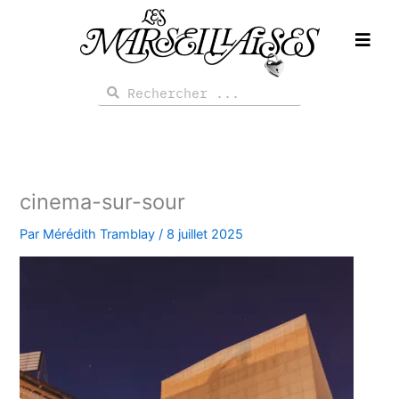
Aller
au
contenu
Rechercher
Rechercher
cinema-sur-sour
Par
Mérédith Tramblay
/
8 juillet 2025