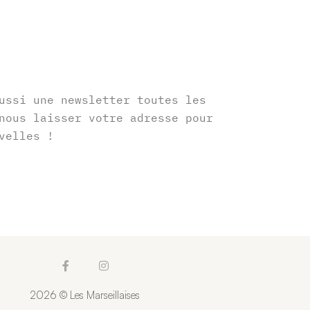
r
ussi une newsletter toutes les
nous laisser votre adresse pour
velles !
F
I
a
n
c
s
2026 © Les Marseillaises
e
t
b
a