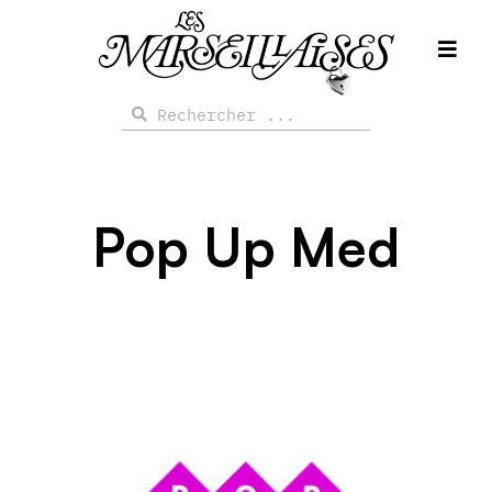
Aller
au
contenu
Rechercher
Rechercher
Pop Up Med