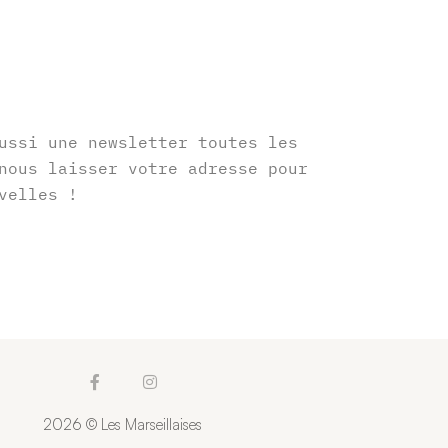
r
ussi une newsletter toutes les
nous laisser votre adresse pour
velles !
F
I
a
n
c
s
2026 © Les Marseillaises
e
t
b
a