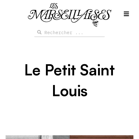
Aller
au
contenu
Rechercher
Rechercher
Le Petit Saint
Louis