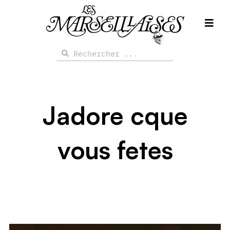
Aller
au
contenu
Rechercher
Rechercher
Jadore cque
vous fetes