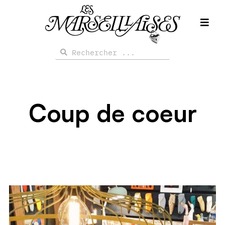
Aller
au
contenu
Rechercher
Rechercher
Coup de coeur