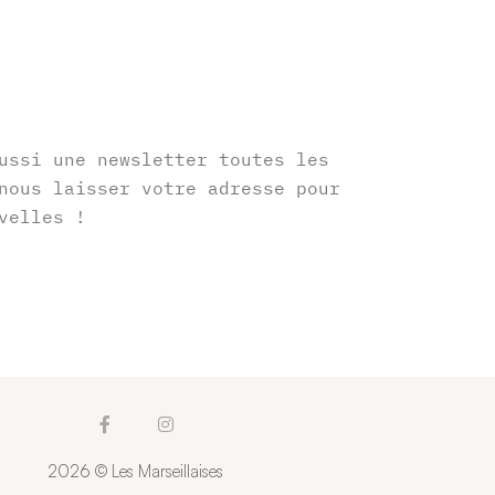
r
ussi une newsletter toutes les
nous laisser votre adresse pour
velles !
F
I
a
n
c
s
2026 © Les Marseillaises
e
t
b
a